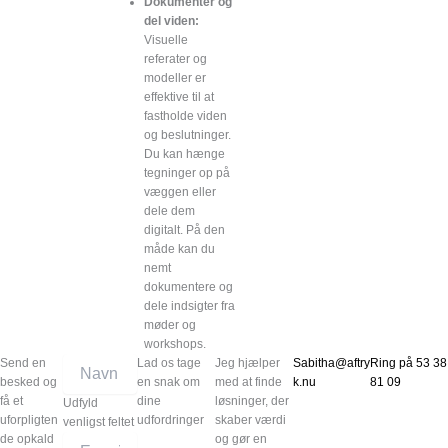
Dokumentér og
del viden:
Visuelle
referater og
modeller er
effektive til at
fastholde viden
og beslutninger.
Du kan hænge
tegninger op på
væggen eller
dele dem
digitalt. På den
måde kan du
nemt
dokumentere og
dele indsigter fra
møder og
workshops.
Send en
Lad os tage
Jeg hjælper
Sabitha@aftry
Ring på 53 38
besked og
en snak om
med at finde
k.nu
81 09
få et
dine
løsninger, der
Udfyld
uforpligten
udfordringer
skaber værdi
venligst feltet
de opkald
og gør en