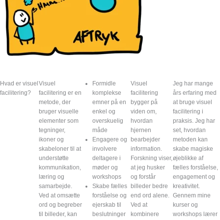
Hvad er visuel
Visuel
Formidle
Visuel
Jeg har mange
facilitering?
facilitering er en
komplekse
facilitering
års erfaring med
metode, der
emner på en
bygger på
at bruge visuel
bruger visuelle
enkel og
viden om,
facilitering i
elementer som
overskuelig
hvordan
praksis. Jeg har
tegninger,
måde
hjernen
set, hvordan
ikoner og
Engagere og
bearbejder
metoden kan
skabeloner til at
involvere
information.
skabe magiske
understøtte
deltagere i
Forskning viser,
øjeblikke af
kommunikation,
møder og
at jeg husker
fælles forståelse,
læring og
workshops
og forstår
engagement og
samarbejde.
Skabe fælles
billeder bedre
kreativitet.
Ved at omsætte
forståelse og
end ord alene.
Gennem mine
ord og begreber
ejerskab til
Ved at
kurser og
til billeder, kan
beslutninger
kombinere
workshops lærer