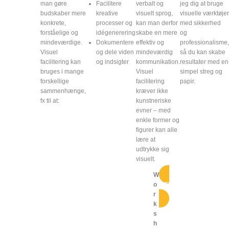
man gøre
Facilitere
verbalt og
jeg dig at bruge
budskaber mere
kreative
visuelt sprog,
visuelle værktøjer
konkrete,
processer og
kan man derfor
med sikkerhed
forståelige og
idégenerering
skabe en mere
og
mindeværdige.
Dokumentere
effektiv og
professionalisme,
Visuel
og dele viden
mindeværdig
så du kan skabe
facilitering kan
og indsigter
kommunikation.
resultater med en
bruges i mange
Visuel
simpel streg og
forskellige
facilitering
papir.
sammenhænge,
kræver ikke
fx til at:
kunstneriske
evner – med
enkle former og
figurer kan alle
lære at
udtrykke sig
visuelt.
W
Læs om
o
workshop
r
k
s
h