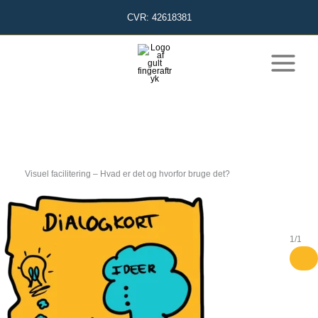
Gå
CVR: 42618381
til
indholdet
Visuel facilitering – Hvad er det og hvorfor bruge det?
1
/
1