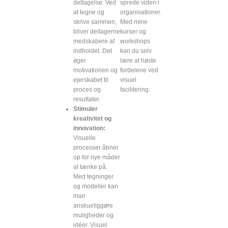
deltagelse. Ved
sprede viden i
at tegne og
organisationer.
skrive sammen,
Med mine
bliver deltagerne
kurser og
medskabere af
workshops
indholdet. Det
kan du selv
øger
lære at høste
motivationen og
fordelene ved
ejerskabet til
visuel
proces og
facilitering.
resultater.
Stimuler
kreativitet og
innovation:
Visuelle
processer åbner
op for nye måder
at tænke på.
Med tegninger
og modeller kan
man
anskueliggøre
muligheder og
idéer. Visuel