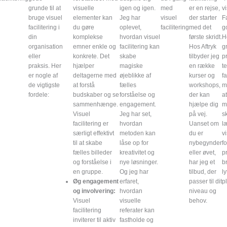
grunde til at
visuelle
igen og igen.
med
er en rejse,
v
bruge visuel
elementer kan
Jeg har
visuel
der starter
Fa
facilitering i
du gøre
oplevet,
facilitering
med det
go
din
komplekse
hvordan visuel
første skridt.
H
organisation
emner enkle og
facilitering kan
Hos Aftryk
g
eller
konkrete. Det
skabe
tilbyder jeg
p
praksis. Her
hjælper
magiske
en række
te
er nogle af
deltagerne med
øjeblikke af
kurser og
fa
de vigtigste
at forstå
fælles
workshops,
m
fordele:
budskaber og se
forståelse og
der kan
a
sammenhænge.
engagement.
hjælpe dig
m
Visuel
Jeg har set,
på vej.
s
facilitering er
hvordan
Uanset om
l
særligt effektivt
metoden kan
du er
v
til at skabe
låse op for
nybegynder
f
fælles billeder
kreativitet og
eller øvet,
p
og forståelse i
nye løsninger.
har jeg et
b
en gruppe.
Og jeg har
tilbud, der
l
Øg engagement
erfaret,
passer til dit
p
og involvering:
hvordan
niveau og
Visuel
visuelle
behov.
facilitering
referater kan
inviterer til aktiv
fastholde og