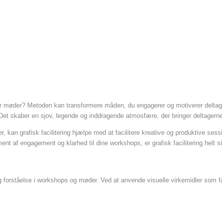
ller møder? Metoden kan transformere måden, du engagerer og motiverer deltag
Det skaber en sjov, legende og inddragende atmosfære, der bringer deltagernes 
 kan grafisk facilitering hjælpe med at facilitere kreative og produktive sessi
ent af engagement og klarhed til dine workshops, er grafisk facilitering helt s
g forståelse i workshops og møder. Ved at anvende visuelle virkemidler som far