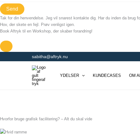
Send
Tak for din henvendelse. Jeg vil snarest kontakte dig. Har du inden da brug fo
Hov, der skete en fejl. Prøv venligst igen.
Book Aftryk til en Workshop, der skaber forandring!
Gå
sabitha@aftryk.nu
til
indholdet
YDELSER
KUNDECASES
OM A
Hvorfor bruge grafisk facilitering? – Alt du skal vide