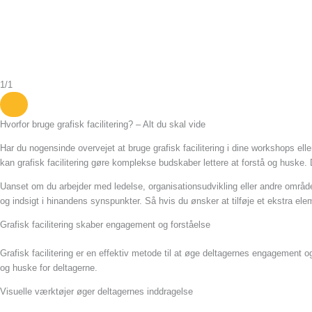
1
/
1
Hvorfor bruge grafisk facilitering? – Alt du skal vide
Har du nogensinde overvejet at bruge grafisk facilitering i dine workshops e
kan grafisk facilitering gøre komplekse budskaber lettere at forstå og huske. 
Uanset om du arbejder med ledelse, organisationsudvikling eller andre områder,
og indsigt i hinandens synspunkter. Så hvis du ønsker at tilføje et ekstra elem
Grafisk facilitering skaber engagement og forståelse
Grafisk facilitering er en effektiv metode til at øge deltagernes engagement o
og huske for deltagerne.
Visuelle værktøjer øger deltagernes inddragelse